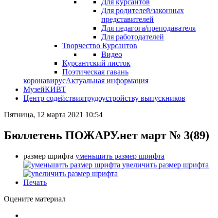
Для курсантов
Для родителей/законных
представителей
Для педагога/преподавателя
Для работодателей
Творчество Курсантов
Видео
Курсантский листок
Поэтическая гавань
коронавирус
Актуальная информация
Музей
КИВТ
Центр содействия
трудоустройству выпускников
Пятница, 12 марта 2021 10:54
Бюллетень ПОЖАРУ.нет март № 3(89)
размер шрифта
уменьшить размер шрифта
увеличить размер шрифта
Печать
Оцените материал