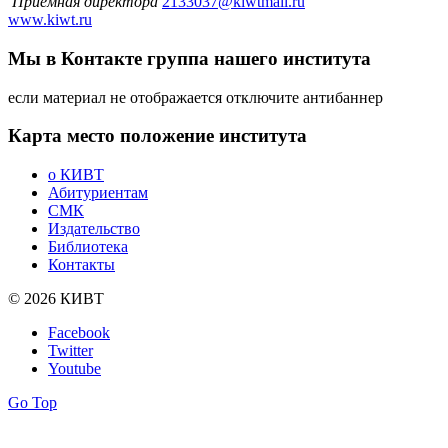
Приемная директора
2133037@kiwtmail.ru
www.kiwt.ru
Мы в Контакте
группа нашего института
если материал не отображается отключите антибаннер
Карта
место положение института
о КИВТ
Абитуриентам
СМК
Издательство
Библиотека
Контакты
© 2026 КИВТ
Facebook
Twitter
Youtube
Go Top