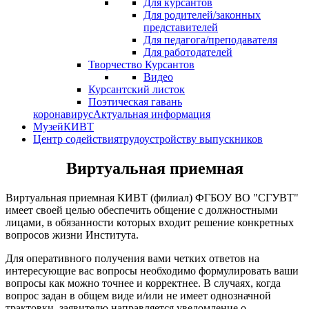
Для курсантов
Для родителей/законных
представителей
Для педагога/преподавателя
Для работодателей
Творчество Курсантов
Видео
Курсантский листок
Поэтическая гавань
коронавирус
Актуальная информация
Музей
КИВТ
Центр содействия
трудоустройству выпускников
Виртуальная приемная
Виртуальная приемная КИВТ (филиал) ФГБОУ ВО "СГУВТ"
имеет своей целью обеспечить общение с должностными
лицами, в обязанности которых входит решение конкретных
вопросов жизни Института.
Для оперативного получения вами четких ответов на
интересующие вас вопросы необходимо формулировать ваши
вопросы как можно точнее и корректнее. В случаях, когда
вопрос задан в общем виде и/или не имеет однозначной
трактовки, заявителю направляется уведомление о