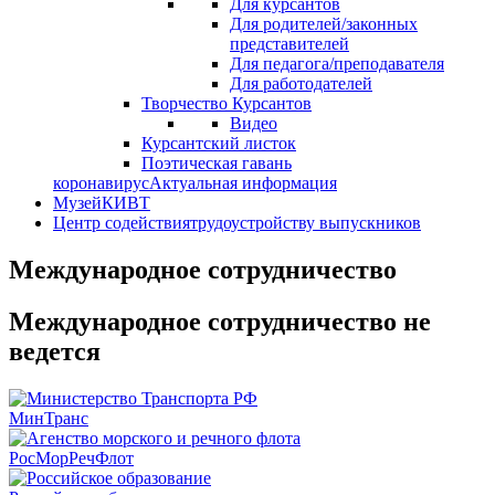
Для курсантов
Для родителей/законных
представителей
Для педагога/преподавателя
Для работодателей
Творчество Курсантов
Видео
Курсантский листок
Поэтическая гавань
коронавирус
Актуальная информация
Музей
КИВТ
Центр содействия
трудоустройству выпускников
Международное сотрудничество
Международное сотрудничество не
ведется
МинТранс
РосМорРечФлот