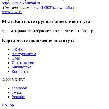
odpo_kkru@kiwtmail.ru
Приемная директора
2133037@kiwtmail.ru
www.kiwt.ru
Мы в Контакте
группа нашего института
если материал не отображается отключите антибаннер
Карта
место положение института
о КИВТ
Абитуриентам
СМК
Издательство
Библиотека
Контакты
© 2026 КИВТ
Facebook
Twitter
Youtube
Go Top