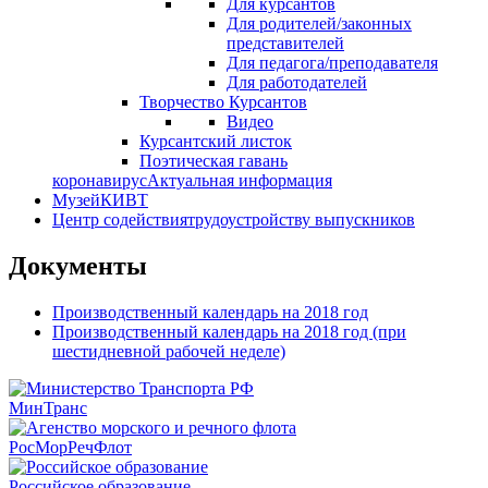
Для курсантов
Для родителей/законных
представителей
Для педагога/преподавателя
Для работодателей
Творчество Курсантов
Видео
Курсантский листок
Поэтическая гавань
коронавирус
Актуальная информация
Музей
КИВТ
Центр содействия
трудоустройству выпускников
Документы
Производственный календарь на 2018 год
Производственный календарь на 2018 год (при
шестидневной рабочей неделе)
МинТранс
РосМорРечФлот
Российское образование