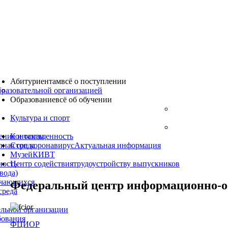
Абитуриентам
всё о поступлении
бразовательной организацией
Образование
всё об обучении
Культура
и спорт
ение и оснащенность
Контакты
пная среда
Стоп коронавирус
Актуальная информация
Музей
КИВТ
ность
Центр содействия
трудоустройству выпускников
вода)
учающихся
Федеральный центр информационно-об
среда
ельной организации
бования
ФЦИОР