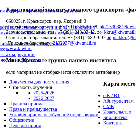
Красноярский институт водного транспорта
-фи
ты в сфере противодействия коррупции
660025, г. Красноярск, пер. Якорный 3
Приемная комиссия: тел. +7 (391) 213-30-38,
pk2133038@kiwtm
ротиводействием коррупции, для заполнения
Заочное отделение: тел. +7 (391) 213-33-42,
zo_kkru@kiwtmail.
 имуществе и обязательствах имущественного
Отдел доп. образования: тел. +7 (391) 268-99-97
odpo_kkru@kiw
Приемная директора
2133037@kiwtmail.ru
ний к служебному поведению и
www.kiwt.ru
есов
фактах коррупции
Мы в Контакте
группа нашего института
тическая информация
если материал не отображается отключите антибаннер
Документы для поступления
Карта
место
Стоимость обучения
2025-2026
о КИВТ
2026-2027
Абитуриентам
Правила приема
СМК
Права и преимущества
Издательство
Условия приема на обучение по договорам
Библиотека
Общежитие
Контакты
Целевой приём