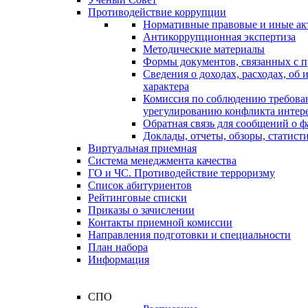
Противодействие коррупции
Нормативные правовые и иные ак
Антикоррупционная экспертиза
Методические материалы
Формы документов, связанных с п
Сведения о доходах, расходах, об
характера
Комиссия по соблюдению требова
урегулированию конфликта интер
Обратная связь для сообщений о 
Доклады, отчеты, обзоры, статис
Виртуальная приемная
Система менеджмента качества
ГО и ЧС. Противодействие терроризму
Список абитуриентов
Рейтинговые списки
Приказы о зачислении
Контакты приемной комиссии
Направления подготовки и специальности
План набора
Информация
СПО