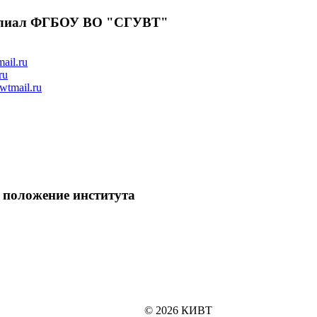
лиал ФГБОУ ВО "СГУВТ"
ail.ru
ru
tmail.ru
 положение института
© 2026 КИВТ