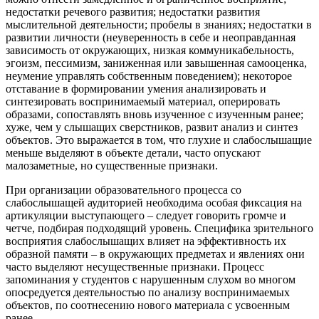
недостатки речевого развития; недостатки развития
мыслительной деятельности; пробелы в знаниях; недостатки в
развитии личности (неуверенность в себе и неоправданная
зависимость от окружающих, низкая коммуникабельность,
эгоизм, пессимизм, заниженная или завышенная самооценка,
неумение управлять собственным поведением); некоторое
отставание в формировании умения анализировать и
синтезировать воспринимаемый материал, оперировать
образами, сопоставлять вновь изученное с изученным ранее;
хуже, чем у слышащих сверстников, развит анализ и синтез
объектов. Это выражается в том, что глухие и слабослышащие
меньше выделяют в объекте детали, часто опускают
малозаметные, но существенные признаки.
При организации образовательного процесса со
слабослышащей аудиторией необходима особая фиксация на
артикуляции выступающего – следует говорить громче и
четче, подбирая подходящий уровень. Специфика зрительного
восприятия слабослышащих влияет на эффективность их
образной памяти – в окружающих предметах и явлениях они
часто выделяют несущественные признаки. Процесс
запоминания у студентов с нарушенным слухом во многом
опосредуется деятельностью по анализу воспринимаемых
объектов, по соотнесению нового материала с усвоенным
ранее.