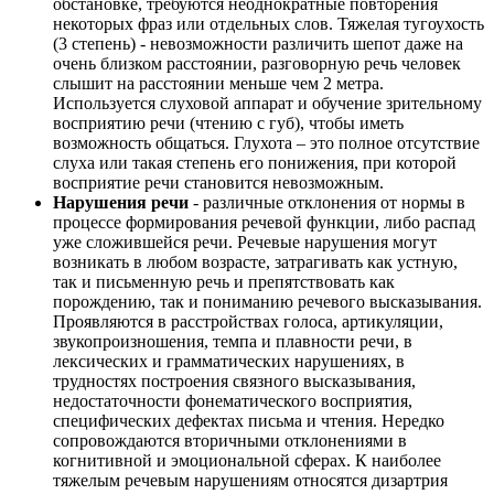
обстановке, требуются неоднократные повторения
некоторых фраз или отдельных слов. Тяжелая тугоухость
(3 степень) - невозможности различить шепот даже на
очень близком расстоянии, разговорную речь человек
слышит на расстоянии меньше чем 2 метра.
Используется слуховой аппарат и обучение зрительному
восприятию речи (чтению с губ), чтобы иметь
возможность общаться. Глухота – это полное отсутствие
слуха или такая степень его понижения, при которой
восприятие речи становится невозможным.
Нарушения речи
- различные отклонения от нормы в
процессе формирования речевой функции, либо распад
уже сложившейся речи. Речевые нарушения могут
возникать в любом возрасте, затрагивать как устную,
так и письменную речь и препятствовать как
порождению, так и пониманию речевого высказывания.
Проявляются в расстройствах голоса, артикуляции,
звукопроизношения, темпа и плавности речи, в
лексических и грамматических нарушениях, в
трудностях построения связного высказывания,
недостаточности фонематического восприятия,
специфических дефектах письма и чтения. Нередко
сопровождаются вторичными отклонениями в
когнитивной и эмоциональной сферах. К наиболее
тяжелым речевым нарушениям относятся дизартрия