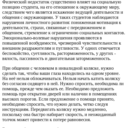
Физический недостаток существенно влияет на социальную
позицию студента, на его отношение к окружающему миру,
следствием чего является искажение ведущей деятельности и
общения с окружающими. У таких студентов наблюдаются
нарушения личностного развития: пониженная мотивация к
деятельности, страхи, связанные с передвижением и
общением, стремление к ограничению социальных контактов.
Эмоционально-волевые нарушения проявляются в
повышенной возбудимости, чрезмерной чувствительности к
внешним раздражителям и пугливости. У одних отмечается
беспокойство, суетливость, расторможенность, у других -
вялость, пассивность и двигательная заторможенность.
При общении с человеком в инвалидной коляске, нужно
сделать так, чтобы ваши глаза находились на одном уровне.
На неё нельзя облокачиваться. Нельзя начать катить коляску
без согласия сидящего в ней. Нужно спросить, необходима ли
помощь, прежде чем оказать ее. Необходимо предложить
помощь при открытии дверей или наличии в помещениях
высоких порогов. Если предложение о помощи принято,
необходимо спросить, что нужно делать, четко следуя
инструкциям. Передвигать коляску нужно медленно,
поскольку она быстро набирает скорость, и неожиданный
толчок может привести к потере равновесия.