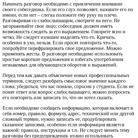
Начинать разговор необходимо с привлечения внимание
своего собеседника. Если его слух позволяет, назовите его по
имени, если нет – слегка положите ему руку на плечо.
Разговаривая со слабослышащим, смотрите на него. Не
загораживайте свое лицо: собеседник должен иметь
возможность следить за его выражением. Говорите ясно и
четко. Не следует излишне выделять что-то. Кричать,
особенно в ухо, нельзя. Если просят повторить что-то,
попробуйте перефразировать свое предложение. Можно
применять жесты. В разговоре необходимо использовать
простые короткие предложения и избегать употребления
незнакомых для обучающихся оборотов и выражений.
Перед тем как давать объяснение новых профессиональных
терминов, следует разобрать смысловое значение каждого
слова; убедиться, что вас поняли, спросив у студента. Если не
понят ответ или вопрос слабослышащего, можно попросить
его повторить или записать то, что он хотел сказать.
Если необходимо сообщить информацию, которая включает в
себя номер, правило, формулу, адрес, технический или другой
сложный термин, нужно записать ее, продублировать
сказанное записями, особенно если информация является
важной: правила, инструкции и т.п. Не следует менять тему
разговора без предупреждения. нужно использовать