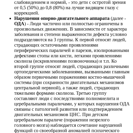
слабовидением и нормой, - это дети с остротой зрения
от 0,5 (50%) до 0,8 (80%) на лучше видящем глазу с
коррекцией.
Нарушения опорно-двигательного аппарата
(далее -
ОДА
) - Люди частично или полностью ограничены в
произвольных движениях. В зависимости от характера
заболевания и степени выраженности дефекта условно
подразделяются на 3 группы. К первой относят людей,
страдающих остаточными проявлениями
периферических параличей и парезов, изолированными
дефектами стопы или кисти, легкими проявлениями
сколиоза (искривлениями позвоночника) и т.п. Ко
второй группе относят людей, страдающих различными
ортопедическими заболеваниями, вызванными главным
образом первичными поражениями костно-мышечной
системы (при сохранности двигательных механизмов
центральной нервной), а также людей, страдающих
тяжелыми формами сколиоза. Третью группу
составляют люди с последствиями полиомиелита и
церебральными параличами, у которых нарушения ОДА
связаны с патологией развития или подтверждением
двигательных механизмов ЦНС. При детском
церебральном параличе (поражении незрелого
головного мозга) наблюдается сочетание нарушений
функций со своеобразной аномалией психического