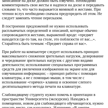
записанное на доске должно быть озвучено. Необходимо
комментировать свои жесты и надписи на доске и передавать
словами то, что часто выражается мимикой и жестами. При
чтении вслух необходимо сначала предупредить об этом. Не
следует заменять чтение пересказом.
В построении предложений не нужно использовать
расплывчатых определений и описаний, которые обычно
сопровождаются жестами, выражений вроде: «предмет
находится где-то там, на столе, это поблизости от вас...».
Старайтесь быть точным: «Предмет справа от вас».
При работе на компьютере следует использовать принцип
максимального снижения зрительных нагрузок, дозирование
и чередование зрительных нагрузок с другими видами
деятельности; использование специальных программных
средств для увеличения изображения на экране или для
озвучивания информации; – принцип работы с помощью
клавиатуры, а не с помощью мыши, в том числе с
использование «горячих» клавиш и освоение слепого
десятипальцевого метода печати на клавиатуре.
Слабовидящему студенту нужно помочь в ориентации в
пространстве Университета (экскурсии). Находясь в
помещении, новом для слабовидящего обучающегося, нужно
описать место, где находитесь. Например: «В центре