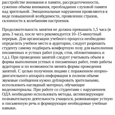
расстройстве внимания и памяти, рассредоточенности,
сужении объема внимания, преобладании слуховой памяти
над зрительной. Эмоциональные нарушения проявляются в
виде повышенной возбудимости, проявлении страхов,
склонности к колебаниям настроения.
Продолжительность занятия не должна превышать 1,5 часа (в
день 3 часа), после чего рекомендуется 10–15-минутный
перерыв. Для организации учебного процесса необходимо
определить учебное место в аудитории, следует разрешить
студенту самому подбирать комфортную позу для выполнения
письменных и устных работ (сидя, стоя, облокотившись и
т.д.). При проведении занятий следует учитывать объем и
формы выполнения устных и письменных работ, темп работы
аудитории и по возможности менять формы проведения
занятий. С целью получения лицами с поражением опорно-
двигательного аппарата информации в полном объеме
звуковые сообщения нужно дублировать зрительными,
использовать наглядный материал, обучающие
видеоматериалы. При работе со студентами с нарушением
ОДА необходимо использовать методы, активизирующие
познавательную деятельность учащихся, развивающие устную
и письменную речь и формирующие необходимые учебные
навыки.