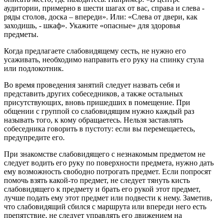
аудитории, примерно в шести шагах от вас, справа и слева -
ряды столов, доска – впереди». Или: «Слева от двери, как
заходишь, - шкаф». Укажите «опасные» для здоровья
предметы.
Когда предлагаете слабовидящему сесть, не нужно его
усаживать, необходимо направить его руку на спинку стула
или подлокотник.
Во время проведения занятий следует назвать себя и
представить других собеседников, а также остальных
присутствующих, вновь пришедших в помещение. При
общении с группой со слабовидящим нужно каждый раз
называть того, к кому обращаетесь. Нельзя заставлять
собеседника говорить в пустоту: если вы перемещаетесь,
предупредите его.
При знакомстве слабовидящего с незнакомым предметом не
следует водить его руку по поверхности предмета, нужно дать
ему возможность свободно потрогать предмет. Если попросят
помочь взять какой-то предмет, не следует тянуть кисть
слабовидящего к предмету и брать его рукой этот предмет,
лучше подать ему этот предмет или подвести к нему. Заметив,
что слабовидящий сбился с маршрута или впереди него есть
препятствие, не следует управлять его движением на