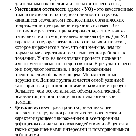
длительным сохранением игровых интересов и т.д.
Умственная отсталость
(далее -
УО
) - это качественные
изменения всей психики, всей личности в целом,
явившиеся результатом перенесенных органических
повреждений центральной нервной системы. Это
атипичное развития, при котором страдает не только
интеллект, но и эмоционально-волевая сфера. Для УО
характерно недоразвитие познавательных интересов,
которое выражается в том, что они меньше, чем их
нормальные сверстники, испытывают потребность в
познании. У них на всех этапах процесса познания
имеют место элементы недоразвития. В результате чего
они получают неполные, а порой искаженные
представления об окружающем. Множественные
нарушения. Данная группа является самой уязвимой
категорией лиц с отклонениями в развитии и требует
большего, чем все остальные, объема комплексной
реабилитационной и социально-педагогической
помощи.
Детский аутизм
- расстройство, возникающее
вследствие нарушения развития головного мозга и
характеризующееся выраженным и всесторонним
дефицитом социального взаимодействия и общения, а
также ограниченными интересами и повторяющимися
действиями.