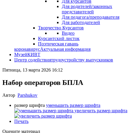
Для курсантов
Для родителей/законных
представителей
Для педагога/преподавателя
Для работодателей
Творчество Курсантов
Видео
Курсантский листок
Поэтическая гавань
коронавирус
Актуальная информация
Музей
КИВТ
Центр содействия
трудоустройству выпускников
Пятница, 13 марта 2026 16:12
Набор операторов БПЛА
Автор
Parshukov
размер шрифта
уменьшить размер шрифта
увеличить размер шрифта
Печать
Оцените материал