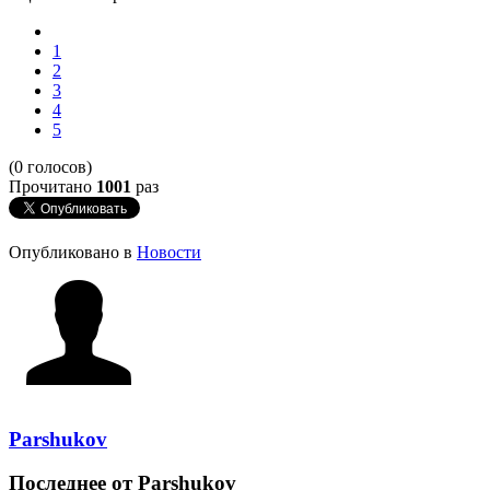
1
2
3
4
5
(0 голосов)
Прочитано
1001
раз
Опубликовано в
Новости
Parshukov
Последнее от Parshukov