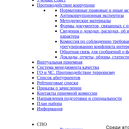
Противодействие коррупции
Нормативные правовые и иные ак
Антикоррупционная экспертиза
Методические материалы
Формы документов, связанных с п
Сведения о доходах, расходах, об
характера
Комиссия по соблюдению требова
урегулированию конфликта интер
Обратная связь для сообщений о 
Доклады, отчеты, обзоры, статис
Виртуальная приемная
Система менеджмента качества
ГО и ЧС. Противодействие терроризму
Список абитуриентов
Рейтинговые списки
Приказы о зачислении
Контакты приемной комиссии
Направления подготовки и специальности
План набора
Информация
СПО
Среди вто