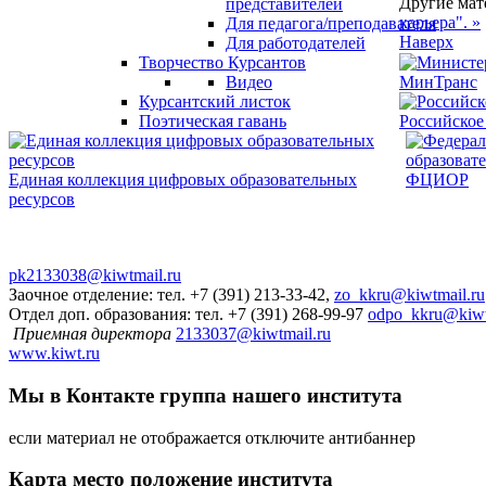
Другие мат
представителей
карьера". »
Для педагога/преподавателя
Наверх
Для работодателей
Творчество Курсантов
Видео
МинТранс
Курсантский листок
Поэтическая гавань
Российское
Единая коллекция цифровых образовательных
ФЦИОР
ресурсов
pk2133038@kiwtmail.ru
Заочное отделение: тел. +7 (391) 213-33-42,
zo_kkru@kiwtmail.ru
Отдел доп. образования: тел. +7 (391) 268-99-97
odpo_kkru@kiwt
Приемная директора
2133037@kiwtmail.ru
www.kiwt.ru
Мы в Контакте
группа нашего института
если материал не отображается отключите антибаннер
Карта
место положение института