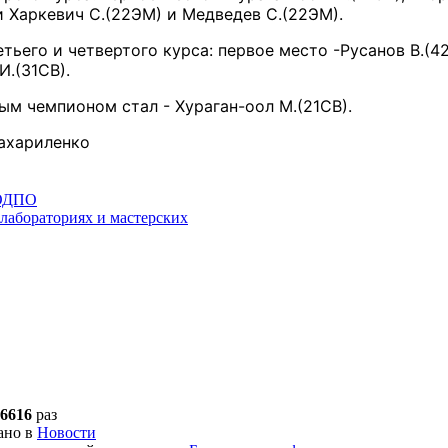
 Харкевич С.(22ЭМ) и Медведев С.(22ЭМ).
тьего и четвертого курса: первое место -Русанов В.(4
И.(31СВ).
м чемпионом стал - Хураган-оол М.(21СВ).
Сахариленко
 ОДПО
 лабораториях и мастерских
6616
раз
ано в
Новости