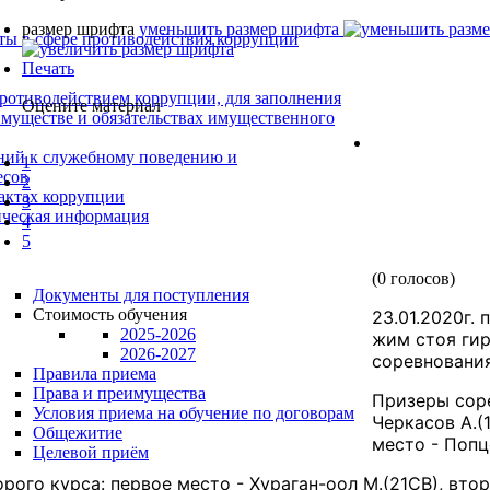
размер шрифта
уменьшить размер шрифта
ты в сфере противодействия коррупции
Печать
ротиводействием коррупции, для заполнения
Оцените материал
 имуществе и обязательствах имущественного
ний к служебному поведению и
1
есов
2
фактах коррупции
3
тическая информация
4
5
(0 голосов)
Документы для поступления
Стоимость обучения
23.01.2020г.
2025-2026
жим стоя гир
2026-2027
соревнования
Правила приема
Права и преимущества
Призеры соре
Условия приема на обучение по договорам
Черкасов А.(
Общежитие
место - Попц
Целевой приём
рого курса: первое место - Хураган-оол М.(21СВ), вто