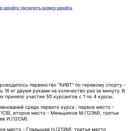
увеличить размер шрифта
 проводилось первенство "КИВТ" по гиревому спорту -
ь 16 кг двумя руками на количество раз за минуту. В
х приняло участие 50 курсантов с 1 по 4 курсы.
внований среди первого курса : первое место -
11СВ), второе место - Меньшиков М.(12ЭМ), третье
ев И.(12СМ).
рое место - Гладышев Н.(21ЭМ), третье место