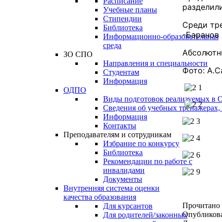
Расписание
разделили
Учебные планы
Стипендии
Среди тре
Библиотека
-Баранов 
Информационно-образовательная
среда
Абсолютны
ЗО СПО
Направления и специальности
Фото: А.
Студентам
Информация
ОДПО
Виды подготовок реализуемых в
Сведения об учебных тренажерах,
Информация
Контакты
Преподавателям и сотрудникам
Избрание по конкурсу
Библиотека
Рекомендации по работе с
инвалидами
Документы
Внутренняя система оценки
качества образования
Прочитано
Для курсантов
Опубликов
Для родителей/законных