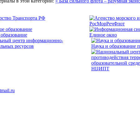
ериалы в этой категории:
« База сильного флота – разумная эко
РосМорРечФлот
 образование
Единое окно
Наука и образование 
НЦИПТ
mail.ru