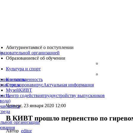
Абитуриентам
всё о поступлении
бразовательной организацией
Образование
всё об обучении
Культура
и спорт
ение и оснащенность
Контакты
пная среда
Стоп коронавирус
Актуальная информация
Музей
КИВТ
ность
Центр содействия
трудоустройству выпускников
вода)
Четверг, 23 января 2020 12:00
учающихся
среда
В КИВТ прошло первенство по гирево
ельной организации
бования
Автор
editor