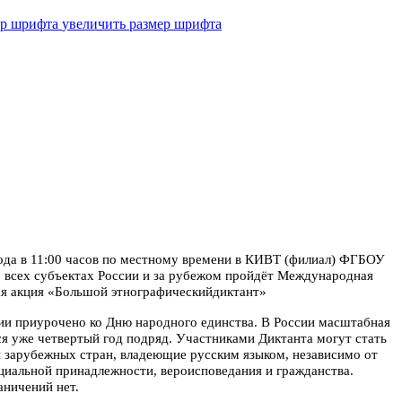
увеличить размер шрифта
года в 11:00 часов по местному времени в КИВТ
(филиал) ФГБОУ
всех субъектах России и за рубежом
пройдёт Международная
ая акция «Большой этнографический
диктант»
ии приурочено ко Дню народного единства. В России
масштабная
ся уже четвертый год подряд. Участниками
Диктанта могут стать
и зарубежных стран, владеющие
русским языком, независимо от
оциальной принадлежности,
вероисповедания и гражданства.
аничений нет.