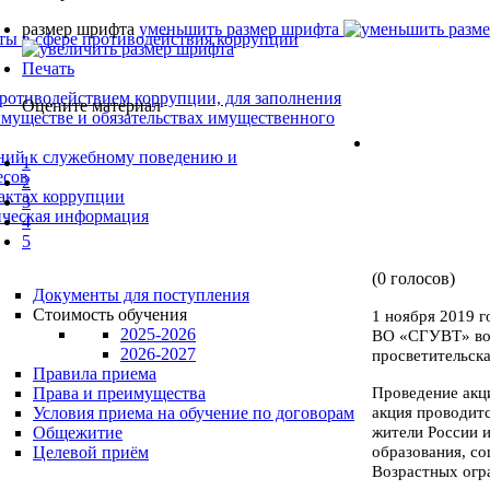
размер шрифта
уменьшить размер шрифта
ты в сфере противодействия коррупции
Печать
ротиводействием коррупции, для заполнения
Оцените материал
 имуществе и обязательствах имущественного
ний к служебному поведению и
1
есов
2
фактах коррупции
3
тическая информация
4
5
(0 голосов)
Документы для поступления
Стоимость обучения
1 ноября 2019 
2025-2026
ВО «СГУВТ» во 
2026-2027
просветительск
Правила приема
Проведение акц
Права и преимущества
акция проводит
Условия приема на обучение по договорам
жители России 
Общежитие
образования, с
Целевой приём
Возрастных огр