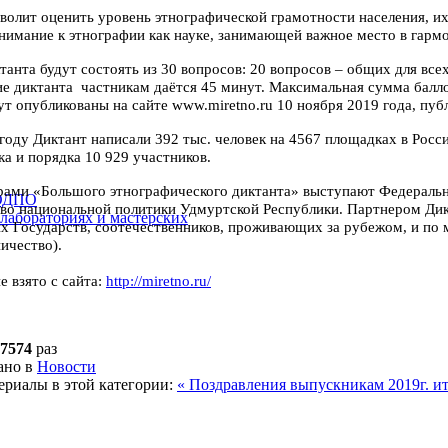
зволит оценить уровень этнографической грамотности
населения, и
нимание к этнографии как науке, занимающей важное место в
гарм
танта будут состоять из 30 вопросов: 20 вопросов – общих
для все
ие диктанта частникам даётся 45 минут. Максимальная сумма
балл
ут опубликованы на сайте
www.miretno.ru 10 ноября 2019 года, пу
году Диктант написали 392 тыс. человек на 4567 площадках
в Росс
а и порядка 10 929 участников.
рами «Большого этнографического диктанта» выступают
Федеральн
 ОДПО
тво
национальной политики Удмуртской Республики. Партнером Ди
 лабораториях и мастерских
ых
Государств, соотечественников, проживающих за рубежом, и по
ичество).
 взято с сайта:
http://miretno.ru/
7574
раз
ано в
Новости
ериалы в этой категории:
« Поздравления выпускникам 2019г.
и