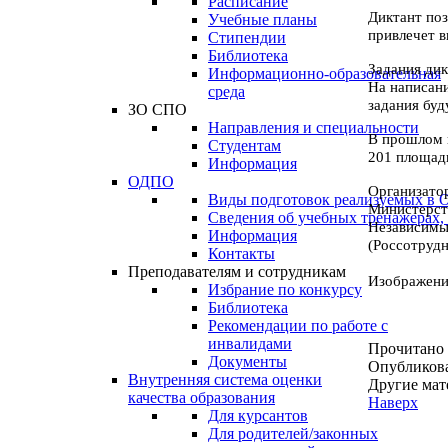
Расписание
Диктант по
Учебные планы
привлечет
в
Стипендии
Библиотека
Задания дик
Информационно-образовательная
На
написан
среда
задания буд
ЗО СПО
Направления и специальности
В прошлом 
Студентам
201
площадк
Информация
ОДПО
Организато
Виды подготовок реализуемых в
Министерс
Сведения об учебных тренажерах,
Независим
Информация
(Россотрудн
Контакты
Преподавателям и сотрудникам
Изображение
Избрание по конкурсу
Библиотека
Рекомендации по работе с
инвалидами
Прочитано
Документы
Опубликов
Внутренняя система оценки
Другие мат
качества образования
Наверх
Для курсантов
Для родителей/законных