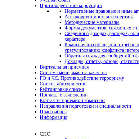
Противодействие коррупции
Нормативные правовые и иные ак
Антикоррупционная экспертиза
Методические материалы
Формы документов, связанных с п
Сведения о доходах, расходах, об
характера
Комиссия по соблюдению требова
урегулированию конфликта интер
Обратная связь для сообщений о 
Доклады, отчеты, обзоры, статис
Виртуальная приемная
Система менеджмента качества
ГО и ЧС. Противодействие терроризму
Список абитуриентов
Рейтинговые списки
Приказы о зачислении
Контакты приемной комиссии
Направления подготовки и специальности
План набора
Информация
СПО