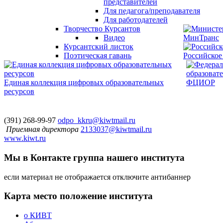
представителей
Для педагога/преподавателя
Для работодателей
Творчество Курсантов
Видео
МинТранс
Курсантский листок
Поэтическая гавань
Российское
Единая коллекция цифровых образовательных
ФЦИОР
ресурсов
(391) 268-99-97
odpo_kkru@kiwtmail.ru
Приемная директора
2133037@kiwtmail.ru
www.kiwt.ru
Мы в Контакте
группа нашего института
если материал не отображается отключите антибаннер
Карта
место положение института
о КИВТ