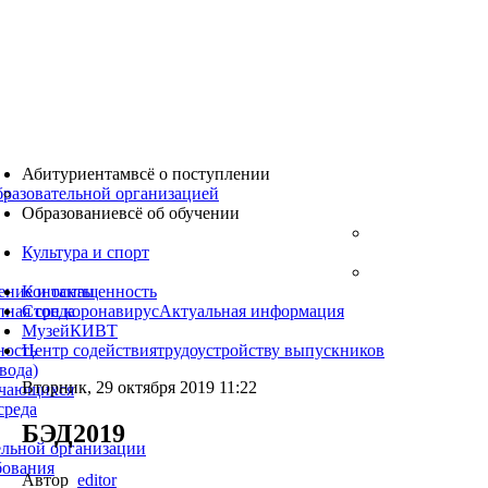
Абитуриентам
всё о поступлении
бразовательной организацией
Образование
всё об обучении
Культура
и спорт
ение и оснащенность
Контакты
пная среда
Стоп коронавирус
Актуальная информация
Музей
КИВТ
ность
Центр содействия
трудоустройству выпускников
вода)
Вторник, 29 октября 2019 11:22
учающихся
среда
БЭД2019
ельной организации
бования
Автор
editor